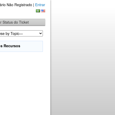
ário Não Registrado |
Entrar
ar Status do Ticket
os Recursos