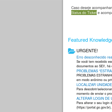
Caso deseje acompanhar 
Status do Ticket
e acompa
Featured Knowledge
URGENTE!
Erro desconhecido re
Se você tem recebido es
documentos ao SEI!, há
PROBLEMAS "ESTRAN
dificultar o uso do sistem
PROBLEMAS ESTRANHOS 
em modo anônimo ou priv
LOCALIZAR UNIDAD
os plugins do navegador 
Para descobrir/seleciona
momento de enviar o pro
ALTERAR LOGIN DE 
Envio", ao lado da lupa d
Para alterar o seu login 
(https://portal.go.gov.br)