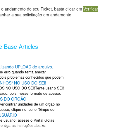
o andamento do seu Ticket, basta clicar em
Verificar
nhar a sua solicitação em andamento.
 Base Articles
alizando UPLOAD de arquivo.
se erro quando tenta anexar
 dois problemas conhecidos que podem
HOS" NO USO DO SEI!
a e o ...
NO USO DO SEI!Tente usar o SEI!
ado, pois, nesse formato de acesso,
ES DO ÓRGÃO
são ...
r/encontrar unidades de um órgão no
cesso, clique no ícone "Grupo de
USUÁRIO
e ...
de usuário, acesse o Portal Goiás
, e siga as instruções abaixo: