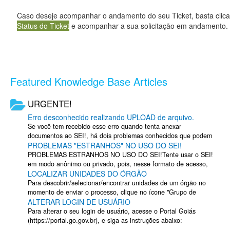
Caso deseje acompanhar o andamento do seu Ticket, basta clic
Status do Ticket
e acompanhar a sua solicitação em andamento.
Featured Knowledge Base Articles
URGENTE!
Erro desconhecido realizando UPLOAD de arquivo.
Se você tem recebido esse erro quando tenta anexar
documentos ao SEI!, há dois problemas conhecidos que podem
PROBLEMAS "ESTRANHOS" NO USO DO SEI!
dificultar o uso do sistema e o ...
PROBLEMAS ESTRANHOS NO USO DO SEI!Tente usar o SEI!
em modo anônimo ou privado, pois, nesse formato de acesso,
LOCALIZAR UNIDADES DO ÓRGÃO
os plugins do navegador são ...
Para descobrir/selecionar/encontrar unidades de um órgão no
momento de enviar o processo, clique no ícone "Grupo de
ALTERAR LOGIN DE USUÁRIO
Envio", ao lado da lupa de ...
Para alterar o seu login de usuário, acesse o Portal Goiás
(https://portal.go.gov.br), e siga as instruções abaixo: